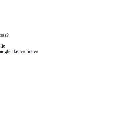
ress?
lle
öglichkeiten finden