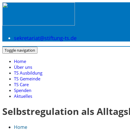
sekretariat@stiftung-ts.de
Toggle navigation
Home
Über uns
TS Ausbildung
TS Gemeinde
TS Care
Spenden
Aktuelles
Selbstregulation als Allta
Home