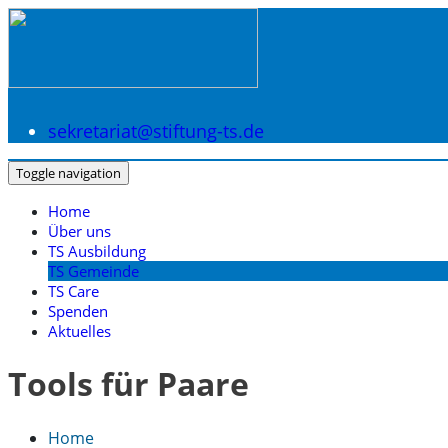
sekretariat@stiftung-ts.de
Toggle navigation
Home
Über uns
TS Ausbildung
TS Gemeinde
TS Care
Spenden
Aktuelles
Tools für Paare
Home