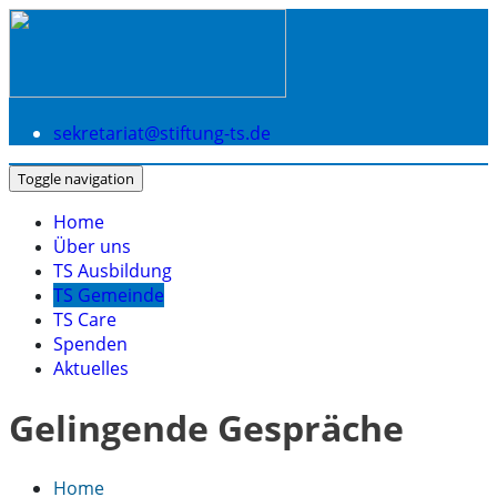
sekretariat@stiftung-ts.de
Toggle navigation
Home
Über uns
TS Ausbildung
TS Gemeinde
TS Care
Spenden
Aktuelles
Gelingende Gespräche
Home