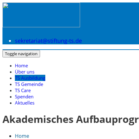
sekretariat@stiftung-ts.de
Toggle navigation
Home
Über uns
TS Ausbildung
TS Gemeinde
TS Care
Spenden
Aktuelles
Akademisches Aufbaupro
Home