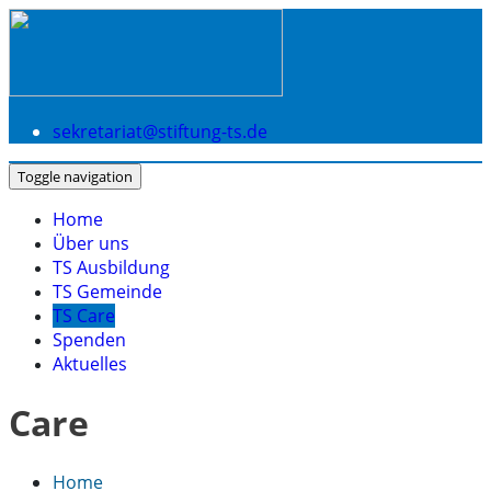
sekretariat@stiftung-ts.de
Toggle navigation
Home
Über uns
TS Ausbildung
TS Gemeinde
TS Care
Spenden
Aktuelles
Care
Home